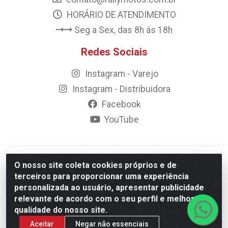
HORÁRIO DE ATENDIMENTO
Seg a Sex, das 8h ás 18h
Redes Sociais
Instagram - Varejo
Instagram - Distribuidora
Facebook
YouTube
© 2023 Rally Motos - todos os direitos reservados.
O nosso site coleta cookies próprios e de
Razão Social: Rally motos distribuidora, importadora e
terceiros para proporcionar uma experiência
transportadora de peças LTDA - CNPJ 09.262.859/0001-43 -
personalizada ao usuário, apresentar publicidade
Rua Vigário Calixto 2900 - Catolé, Campina Grande/PB
relevante de acordo com o seu perfil e melhorar a
qualidade do nosso site.
Aceitar
Negar não essenciais