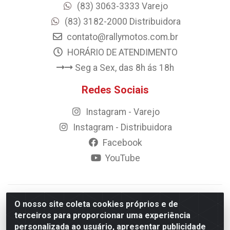
(83) 3063-3333 Varejo
(83) 3182-2000 Distribuidora
contato@rallymotos.com.br
HORÁRIO DE ATENDIMENTO
Seg a Sex, das 8h ás 18h
Redes Sociais
Instagram - Varejo
Instagram - Distribuidora
Facebook
YouTube
© 2023 Rally Motos - todos os direitos reservados.
O nosso site coleta cookies próprios e de
Razão Social: Rally motos distribuidora, importadora e
terceiros para proporcionar uma experiência
transportadora de peças LTDA - CNPJ 09.262.859/0001-43 -
personalizada ao usuário, apresentar publicidade