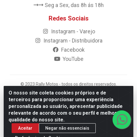
Seg a Sex, das 8h ás 18h
Redes Sociais
Instagram - Varejo
Instagram - Distribuidora
Facebook
YouTube
© 2023 Rally Motos - todos os direitos reservados.
Razão Social: Rally motos distribuidora, importadora e
O nosso site coleta cookies próprios e de
transportadora de peças LTDA - CNPJ 09.262.859/0001-
terceiros para proporcionar uma experiência
43 - Rua Vigário Calixto 2900 - Catolé, Campina
personalizada ao usuário, apresentar publicidade
Grande/PB
relevante de acordo com o seu perfil e melhorar a
qualidade do nosso site.
Aceitar
Negar não essenciais