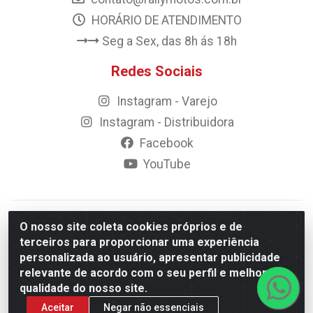
HORÁRIO DE ATENDIMENTO
Seg a Sex, das 8h ás 18h
Redes Sociais
Instagram - Varejo
Instagram - Distribuidora
Facebook
YouTube
© 2023 Rally Motos - todos os direitos reservados.
O nosso site coleta cookies próprios e de
Razão Social: Rally motos distribuidora, importadora e
terceiros para proporcionar uma experiência
transportadora de peças LTDA - CNPJ 09.262.859/0001-43 -
personalizada ao usuário, apresentar publicidade
Rua Vigário Calixto 2900 - Catolé, Campina Grande/PB
relevante de acordo com o seu perfil e melhorar a
qualidade do nosso site.
Aceitar
Negar não essenciais