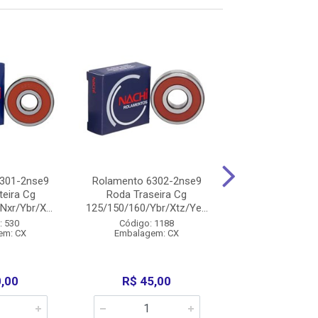
301-2nse9
Rolamento 6302-2nse9
Rolamento Vira
teira Cg
Roda Traseira Cg
Titan 150 Direit
xr/Ybr/X...
125/150/160/Ybr/Xtz/Ye...
F113342.7) 
: 530
Código: 1188
Código: 12
em: CX
Embalagem: CX
Embalagem:
0,00
R$ 45,00
R$ 190,