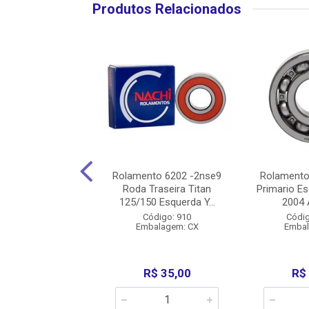
Produtos Relacionados
nto Virabrequim
Rolamento 6202 -2nse9
Rolamento
 Cg/Titan/Nxr 125
Roda Traseira Titan
Primario E
08/(Crf 2...
125/150 Esquerda Y...
2004 A
ódigo: 3168
Código: 910
Códig
balagem: CX
Embalagem: CX
Embal
$ 140,00
R$ 35,00
R$