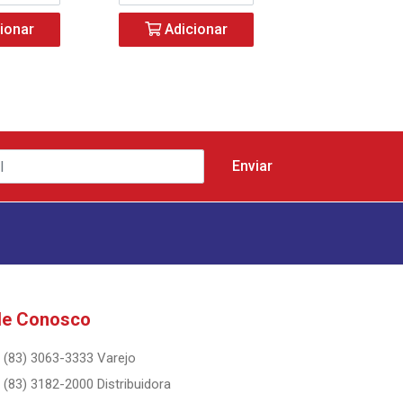
ionar
Adicionar
Adicio
le Conosco
(83) 3063-3333 Varejo
(83) 3182-2000 Distribuidora