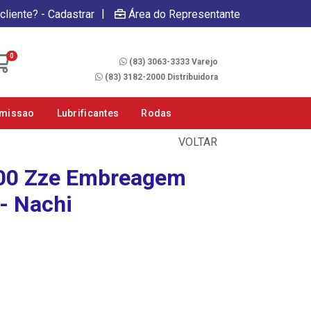
|
cliente? - Cadastrar
Área do Representante
Fale Conosco
0
(83) 3063-3333 Varejo
(83) 3182-2000 Distribuidora
smissao
Lubrificantes
Rodas
VOLTAR
00 Zze Embreagem
- Nachi