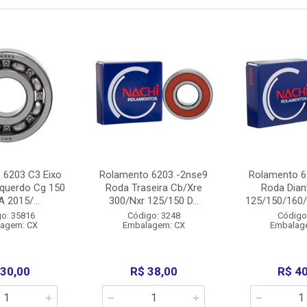
 6203 C3 Eixo
Rolamento 6203 -2nse9
Rolamento 6
squerdo Cg 150
Roda Traseira Cb/Xre
Roda Dian
 2015/...
300/Nxr 125/150 D...
125/150/160/N
o: 35816
Código: 3248
Código
agem: CX
Embalagem: CX
Embalag
 30,00
R$ 38,00
R$ 4