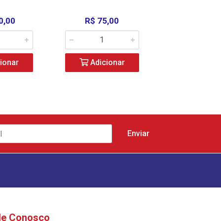
0,00
R$ 75,00
R$ 53,0
ionar
Adicionar
Adicio
le Conosco