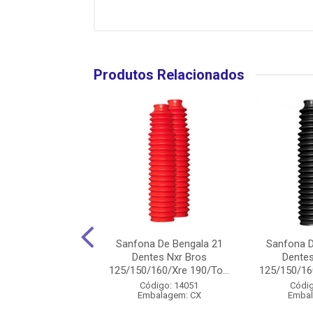
Produtos Relacionados
a De Bengala 24
Sanfona De Bengala 21
Sanfona D
t/Nx 200 Xlx 250
Dentes Nxr Bros
Dentes
ylu - Preta
125/150/160/Xre 190/To...
125/150/160
digo: 28521
Código: 14051
Códig
balagem: CX
Embalagem: CX
Embal
duto Esgotado