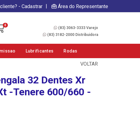
|
cliente? - Cadastrar
Área do Representante
Fale Conosco
0
(83) 3063-3333 Varejo
(83) 3182-2000 Distribuidora
smissao
Lubrificantes
Rodas
VOLTAR
ngala 32 Dentes Xr
Xt -Tenere 600/660 -