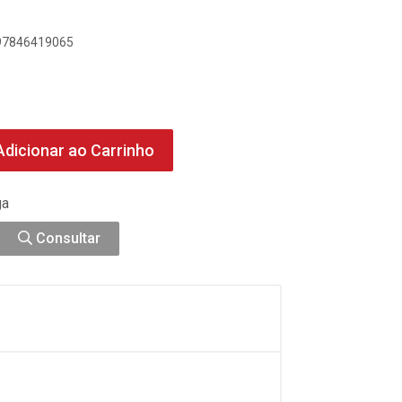
897846419065
dicionar ao Carrinho
ga
Consultar