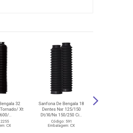
Bengala 32
Sanfona De Bengala 18
Sanfona De Ben
 Tornado/ Xt
Dentes Nxr 125/150
Dentes Titan 1
600/...
Dt/Xl/Nx 150/250 Ci...
Circuit - A
 2255
Código: 591
Código: 47
em: CX
Embalagem: CX
Embalagem: