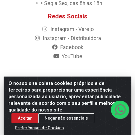
Seg a Sex, das 8h ás 18h
Redes Sociais
Instagram - Varejo
Instagram - Distribuidora
Facebook
YouTube
© 2023 Rally Motos - todos os direitos reservados.
O nosso site coleta cookies próprios e de
Razão Social: Rally motos distribuidora, importadora e
terceiros para proporcionar uma experiência
transportadora de peças LTDA - CNPJ 09.262.859/0001-43 -
personalizada ao usuário, apresentar publicidade
Rua Vigário Calixto 2900 - Catolé, Campina Grande/PB
relevante de acordo com o seu perfil e melhorar a
qualidade do nosso site.
Aceitar
Negar não essenciais
Preferências de Cookies