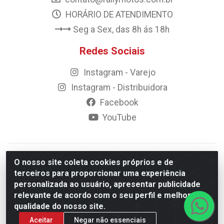
HORÁRIO DE ATENDIMENTO
Seg a Sex, das 8h ás 18h
Redes Sociais
Instagram - Varejo
Instagram - Distribuidora
Facebook
YouTube
© 2023 Rally Motos - todos os direitos reservados.
O nosso site coleta cookies próprios e de
Razão Social: Rally motos distribuidora, importadora e
terceiros para proporcionar uma experiência
transportadora de peças LTDA - CNPJ 09.262.859/0001-43 -
personalizada ao usuário, apresentar publicidade
Rua Vigário Calixto 2900 - Catolé, Campina Grande/PB
relevante de acordo com o seu perfil e melhorar a
qualidade do nosso site.
Aceitar
Negar não essenciais