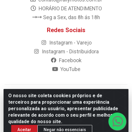
HORÁRIO DE ATENDIMENTO
Seg a Sex, das 8h ás 18h
Redes Sociais
Instagram - Varejo
Instagram - Distribuidora
Facebook
YouTube
© 2023 Rally Motos - todos os direitos reservados.
O nosso site coleta cookies próprios e de
Razão Social: Rally motos distribuidora, importadora e
terceiros para proporcionar uma experiência
transportadora de peças LTDA - CNPJ 09.262.859/0001-43 -
personalizada ao usuário, apresentar publicidade
Rua Vigário Calixto 2900 - Catolé, Campina Grande/PB
relevante de acordo com o seu perfil e melhorar a
qualidade do nosso site.
Aceitar
Negar não essenciais