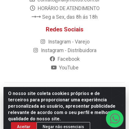
HORÁRIO DE ATENDIMENTO
Seg a Sex, das 8h ás 18h
Redes Sociais
Instagram - Varejo
Instagram - Distribuidora
Facebook
YouTube
© 2023 Rally Motos - todos os direitos reservados.
O nosso site coleta cookies próprios e de
Razão Social: Rally motos distribuidora, importadora e
terceiros para proporcionar uma experiência
transportadora de peças LTDA - CNPJ 09.262.859/0001-43 -
personalizada ao usuário, apresentar publicidade
Rua Vigário Calixto 2900 - Catolé, Campina Grande/PB
relevante de acordo com o seu perfil e melhorar a
qualidade do nosso site.
Aceitar
Negar não essenciais