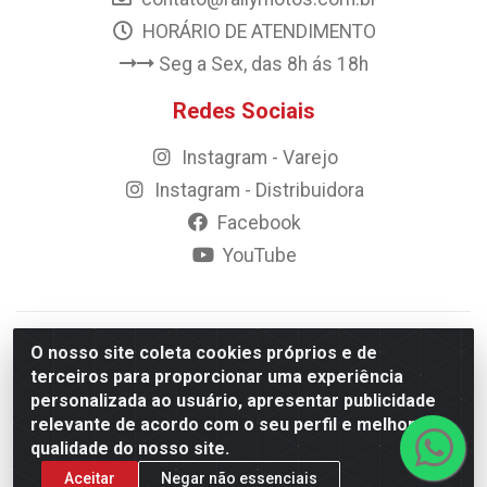
HORÁRIO DE ATENDIMENTO
Seg a Sex, das 8h ás 18h
Redes Sociais
Instagram - Varejo
Instagram - Distribuidora
Facebook
YouTube
© 2023 Rally Motos - todos os direitos reservados.
O nosso site coleta cookies próprios e de
Razão Social: Rally motos distribuidora, importadora e
terceiros para proporcionar uma experiência
transportadora de peças LTDA - CNPJ 09.262.859/0001-43 -
personalizada ao usuário, apresentar publicidade
Rua Vigário Calixto 2900 - Catolé, Campina Grande/PB
relevante de acordo com o seu perfil e melhorar a
qualidade do nosso site.
Aceitar
Negar não essenciais