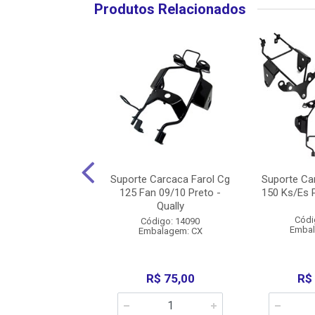
Produtos Relacionados
Carcaca Farol Cb
Suporte Carcaca Farol Cg
Suporte Ca
- Cromoforte
125 Fan 09/10 Preto -
150 Ks/Es P
Qually
digo: 35686
Códi
Código: 14090
balagem: SC
Embal
Embalagem: CX
duto Esgotado
R$ 75,00
R$