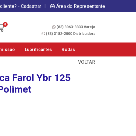
|
cliente? - Cadastrar
Área do Representante
Fale Conosco
0
(83) 3063-3333 Varejo
(83) 3182-2000 Distribuidora
smissao
Lubrificantes
Rodas
VOLTAR
ca Farol Ybr 125
Polimet
2