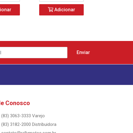
ionar
Adicionar
Adicio
le Conosco
(83) 3063-3333 Varejo
(83) 3182-2000 Distribuidora