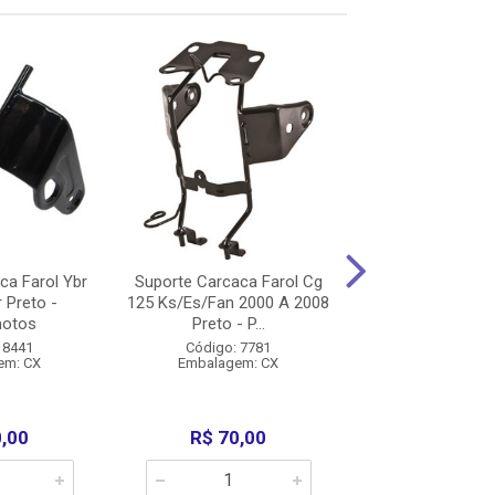
ca Farol Ybr
Suporte Carcaca Farol Cg
Suporte Farol Cg
 Preto -
125 Ks/Es/Fan 2000 A 2008
Preto Lado Esq
motos
Preto - P...
Cromofor
 8441
Código: 7781
Código: 35
em: CX
Embalagem: CX
Embalagem:
0,00
R$ 70,00
R$ 38,0