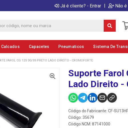
|
Já é cliente? - Entrar
Não é 
E Calcados
Capacetes
Pneumaticos
Sistema De Tran
TE FAROL CG 125 90/99 PRETO LADO DIREITO - CROMOFORTE
Suporte Farol
Lado Direito -
Código do Fabricante: CF-SU13H
Código: 35679
Código NCM: 87141000