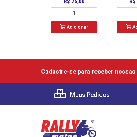
R$ 75,00
R$
Adicionar
Ad
Cadastre-se para receber nossas 
Meus Pedidos