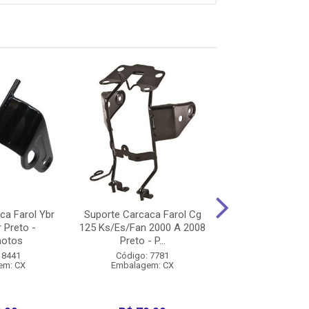
ca Farol Ybr
Suporte Carcaca Farol Cg
Suporte Farol Cg
 Preto -
125 Ks/Es/Fan 2000 A 2008
Preto Lado Esq
motos
Preto - P...
Cromofor
 8441
Código: 7781
Código: 35
em: CX
Embalagem: CX
Embalagem: