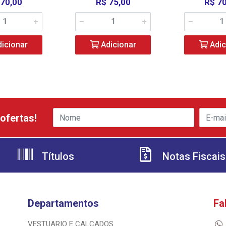
 70,00
R$ 75,00
R$ 7
icionar
Adicionar
Adic
ofertas!
Títulos
Notas Fiscais
Departamentos
Fa
VESTUARIO E CALCADOS