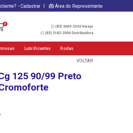
|
cliente? - Cadastrar
Área do Representante
Fale Conosco
0
(83) 3063-3333 Varejo
(83) 3182-2000 Distribuidora
smissao
Lubrificantes
Rodas
VOLTAR
 Cg 125 90/99 Preto
 Cromoforte
P