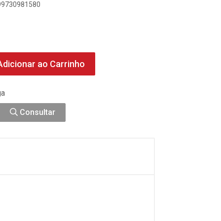
899730981580
dicionar ao Carrinho
ga
Consultar