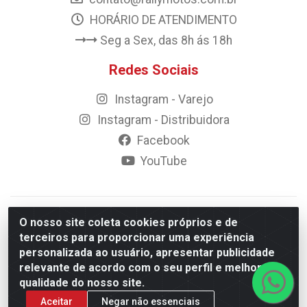
HORÁRIO DE ATENDIMENTO
Seg a Sex, das 8h ás 18h
Redes Sociais
Instagram - Varejo
Instagram - Distribuidora
Facebook
YouTube
© 2023 Rally Motos - todos os direitos reservados.
O nosso site coleta cookies próprios e de
Razão Social: Rally motos distribuidora, importadora e
terceiros para proporcionar uma experiência
transportadora de peças LTDA - CNPJ 09.262.859/0001-43 -
personalizada ao usuário, apresentar publicidade
Rua Vigário Calixto 2900 - Catolé, Campina Grande/PB
relevante de acordo com o seu perfil e melhorar a
qualidade do nosso site.
Aceitar
Negar não essenciais