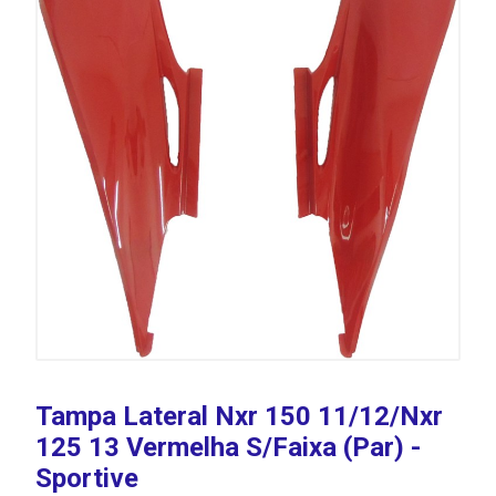
Tampa Lateral Nxr 150 11/12/Nxr
125 13 Vermelha S/Faixa (Par) -
Sportive