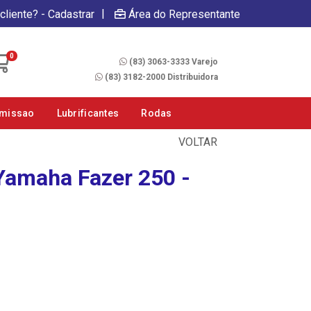
|
cliente? - Cadastrar
Área do Representante
Fale Conosco
0
(83) 3063-3333 Varejo
(83) 3182-2000 Distribuidora
smissao
Lubrificantes
Rodas
VOLTAR
Yamaha Fazer 250 -