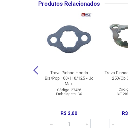
Produtos Relacionados
ava Pinhao
Trava Pinhao Honda
Trava Pinha
a/Yamaha Cg
Biz/Pop 100/110/125 - Jc
250/Cb 3
/150/160/Nxr
Maxi
160/Crf 230...
Códig
Código: 27426
Embal
Embalagem: CX
ódigo: 723
balagem: CX
uto Esgotado
R$ 2,00
R$