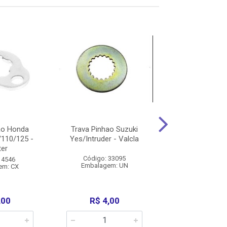
ao Honda
Trava Pinhao Suzuki
Trava Pin
/110/125 -
Yes/Intruder - Valcla
Honda/Yama
er
125/150/160
150/160/Crf 2
Código: 33095
 4546
Embalagem: UN
em: CX
Código: 25
Embalagem:
Produto Esgo
,00
R$ 4,00