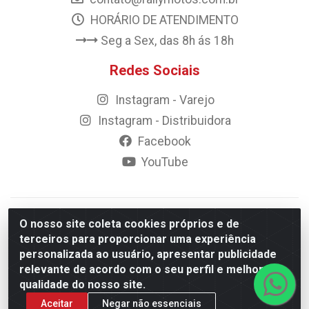
HORÁRIO DE ATENDIMENTO
Seg a Sex, das 8h ás 18h
Redes Sociais
Instagram - Varejo
Instagram - Distribuidora
Facebook
YouTube
© 2023 Rally Motos - todos os direitos reservados.
O nosso site coleta cookies próprios e de
Razão Social: Rally motos distribuidora, importadora e
terceiros para proporcionar uma experiência
transportadora de peças LTDA - CNPJ 09.262.859/0001-43 -
personalizada ao usuário, apresentar publicidade
Rua Vigário Calixto 2900 - Catolé, Campina Grande/PB
relevante de acordo com o seu perfil e melhorar a
qualidade do nosso site.
Aceitar
Negar não essenciais