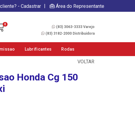
|
cliente? - Cadastrar
Área do Representante
Fale Conosco
0
(83) 3063-3333 Varejo
(83) 3182-2000 Distribuidora
smissao
Lubrificantes
Rodas
VOLTAR
ssao Honda Cg 150
xi