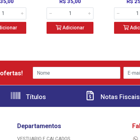
 35,00
R$ 35,00
R$ 2
icionar
Adicionar
Adic
ofertas!
Títulos
Notas Fiscais
Departamentos
Fa
VESTUARIO E CALCADOS