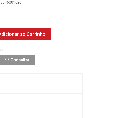
030046001026
dicionar ao Carrinho
ga
Consultar