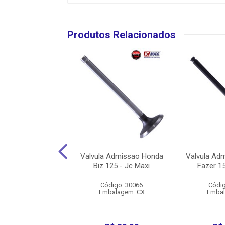
Produtos Relacionados
 Escape Honda Cg
Valvula Admissao Honda
Valvula Ad
 A 2008 - Jc Maxi
Biz 125 - Jc Maxi
Fazer 15
digo: 30055
Código: 30066
Códig
balagem: CX
Embalagem: CX
Embal