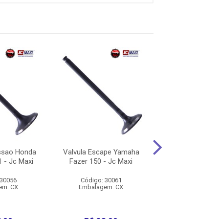
ssao Honda
Valvula Escape Yamaha
Valvula Admiss
 - Jc Maxi
Fazer 150 - Jc Maxi
Cg 150 2004 A 2
Maxi
 30056
Código: 30061
Código: 30
em: CX
Embalagem: CX
Embalagem: