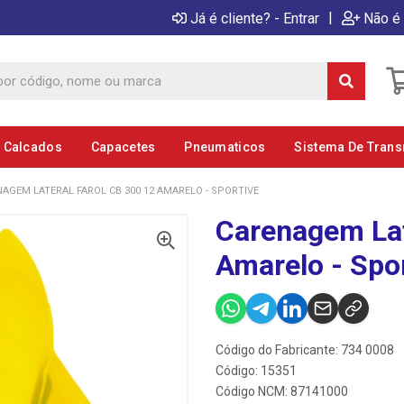
|
Já é cliente? - Entrar
Não é 
E Calcados
Capacetes
Pneumaticos
Sistema De Tran
AGEM LATERAL FAROL CB 300 12 AMARELO - SPORTIVE
Carenagem Lat
Amarelo - Spo
Código do Fabricante: 734 0008
Código: 15351
Código NCM: 87141000