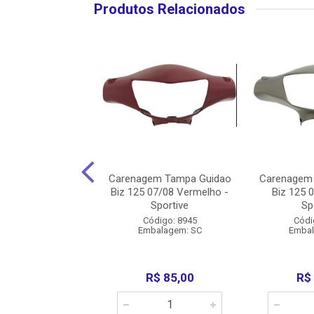
Produtos Relacionados
em Farol Cb 300
Carenagem Tampa Guidao
Carenagem
sco Injetada 2009
Biz 125 07/08 Vermelho -
Biz 125 0
2011 - Sp...
Sportive
Sp
ódigo: 7817
Código: 8945
Códi
balagem: SC
Embalagem: SC
Embal
R$ 55,00
R$ 85,00
R$