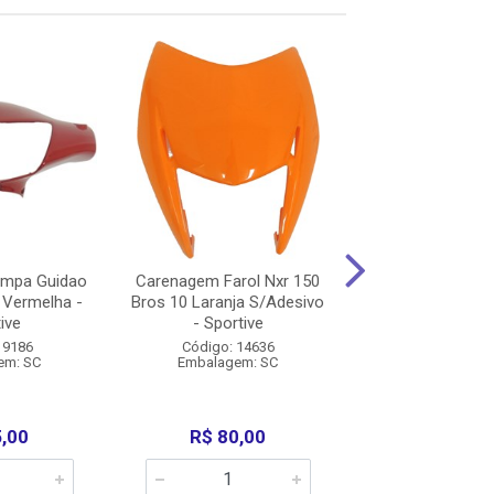
mpa Guidao
Carenagem Farol Nxr 150
Carenagem Farol
 Vermelha -
Bros 10 Laranja S/Adesivo
Bros 11/12 V
ive
- Sportive
S/Adesivo - S
 9186
Código: 14636
Código: 14
em: SC
Embalagem: SC
Embalagem:
5,00
R$ 80,00
R$ 80,0