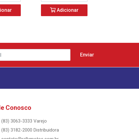
ionar
Adicionar
Adicio
le Conosco
(83) 3063-3333 Varejo
(83) 3182-2000 Distribuidora