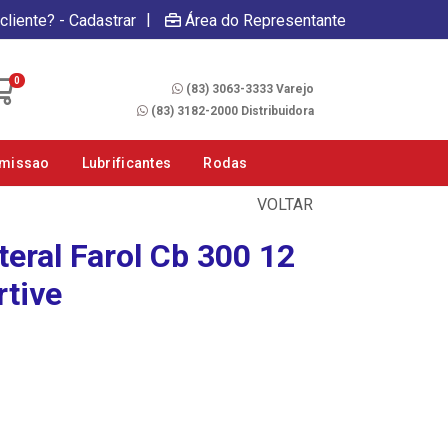
|
cliente? - Cadastrar
Área do Representante
Fale Conosco
0
(83) 3063-3333 Varejo
(83) 3182-2000 Distribuidora
smissao
Lubrificantes
Rodas
VOLTAR
eral Farol Cb 300 12
rtive