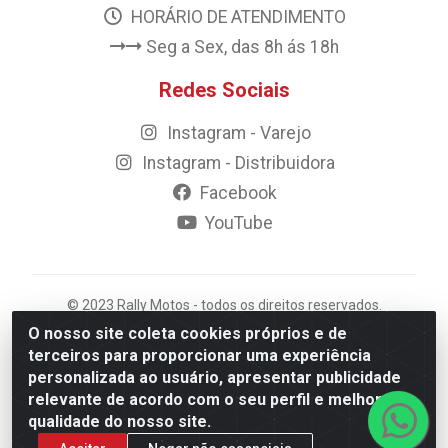
HORÁRIO DE ATENDIMENTO
Seg a Sex, das 8h ás 18h
Redes Sociais
Instagram - Varejo
Instagram - Distribuidora
Facebook
YouTube
© 2023 Rally Motos - todos os direitos reservados.
Razão Social: Rally motos distribuidora, importadora e
O nosso site coleta cookies próprios e de
transportadora de peças LTDA - CNPJ 09.262.859/0001-
terceiros para proporcionar uma experiência
43 - Rua Vigário Calixto 2900 - Catolé, Campina
personalizada ao usuário, apresentar publicidade
Grande/PB
relevante de acordo com o seu perfil e melhorar a
qualidade do nosso site.