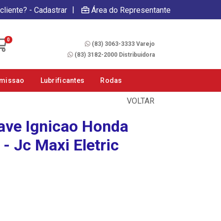
|
cliente? - Cadastrar
Área do Representante
Fale Conosco
0
(83) 3063-3333 Varejo
(83) 3182-2000 Distribuidora
smissao
Lubrificantes
Rodas
VOLTAR
have Ignicao Honda
 - Jc Maxi Eletric