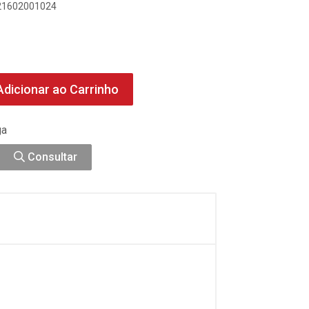
021602001024
dicionar ao Carrinho
ga
Consultar