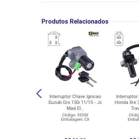
Produtos Relacionados
tor Chave Ignicao
Interruptor Chave Ignicao
Interruptor
Cb 250f Twister
Suzuki Grs 150i 11/15 - Jc
Honda Xre 
18 - Jc M...
Maxi El...
Trav
digo: 28809
Código: 33353
Códig
balagem: CX
Embalagem: CX
Embal