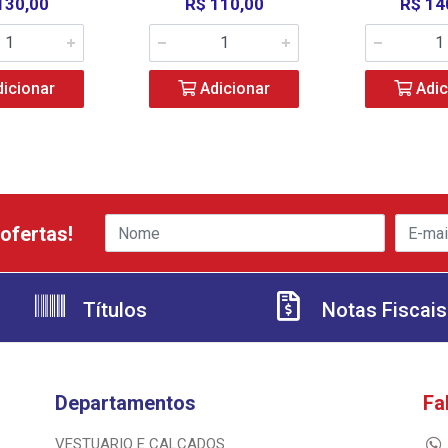
130,00
R$ 110,00
R$ 14
icionar
Adicionar
Adic
ofertas!
Títulos
Notas Fiscais
Departamentos
Fa
VESTUARIO E CALCADOS