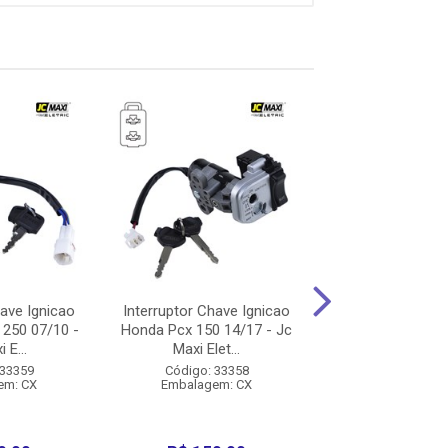
have Ignicao
Interruptor Chave Ignicao
Interruptor Chav
250 07/10 -
Honda Pcx 150 14/17 - Jc
Yamaha Crypton 
 E...
Maxi Elet...
- Jc Maxi.
 33359
Código: 33358
Código: 33
em: CX
Embalagem: CX
Embalagem: