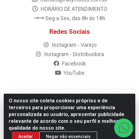
HORÁRIO DE ATENDIMENTO
Seg a Sex, das 8h ás 18h
Redes Sociais
Instagram - Varejo
Instagram - Distribuidora
Facebook
YouTube
© 2023 Rally Motos - todos os direitos reservados.
O nosso site coleta cookies próprios e de
Razão Social: Rally motos distribuidora, importadora e
terceiros para proporcionar uma experiência
transportadora de peças LTDA - CNPJ 09.262.859/0001-43 -
personalizada ao usuário, apresentar publicidade
Rua Vigário Calixto 2900 - Catolé, Campina Grande/PB
relevante de acordo com o seu perfil e melhorar a
qualidade do nosso site.
Aceitar
Negar não essenciais