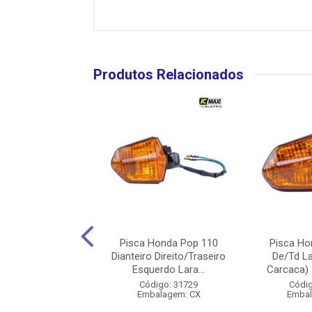
Produtos Relacionados
nda Biz 125 2011
Pisca Honda Pop 110
Pisca Ho
Traseiro Cristal
Dianteiro Direito/Traseiro
De/Td L
ireito - J...
Esquerdo Lara...
Carcaca) -
digo: 31717
Código: 31729
Códig
balagem: CX
Embalagem: CX
Embal