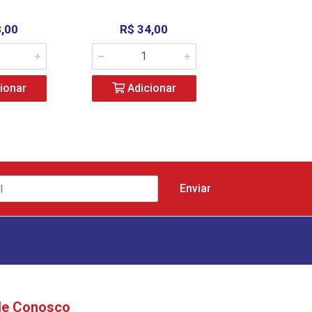
8,00
R$ 34,00
R$ 45,0
ionar
Adicionar
Adicio
le Conosco