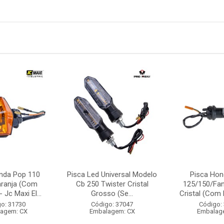
nda Pop 110
Pisca Led Universal Modelo
Pisca Hon
aranja (Com
Cb 250 Twister Cristal
125/150/Fan
 Jc Maxi El...
Grosso (Se...
Cristal (Com 
o: 31730
Código: 37047
Código:
agem: CX
Embalagem: CX
Embalag