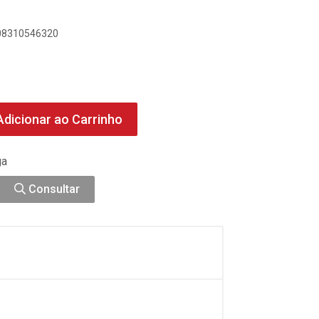
908310546320
dicionar ao Carrinho
ga
Consultar