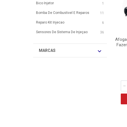
Bico Injetor
1
Bomba De Combustivel E Reparos
11
Reparo Kit Injecao
6
Sensores De Sistema De Injeçao
36
Afoga
Fazer
MARCAS