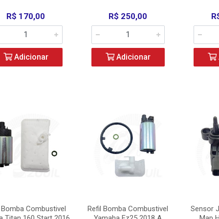
R$ 170,00
R$ 250,00
R
Adicionar
Adicionar
l Bomba Combustivel
Refil Bomba Combustivel
Sensor J
 Titan 160 Start 2016
Yamaha Fz25 2018 A
Map H