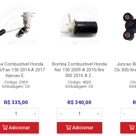
a Combustivel Honda
Bomba Combustivel Honda
Juncao Bi
0/Fan 150 2014 A 2017
Nxr 150 2009 A 2010/Xre
Cb 300/Xr
Injecao E...
300 2010 A 2...
Código: 2929
Código: 4020
Có
Embalagem: CX
Embalagem: CX
Emb
R$ 335,00
R$ 340,00
R
Adicionar
Adicionar