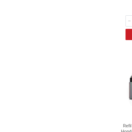
Refi
Honda