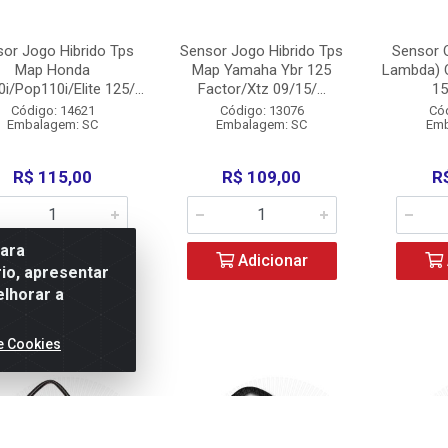
or Jogo Hibrido Tps
Sensor Jogo Hibrido Tps
Sensor 
Map Honda
Map Yamaha Ybr 125
Lambda) 
i/Pop110i/Elite 125/...
Factor/Xtz 09/15/...
150
Código: 14621
Código: 13076
Có
Embalagem: SC
Embalagem: SC
Emb
R$ 115,00
R$ 109,00
R
para
Adicionar
Adicionar
io, apresentar
elhorar a
e Cookies